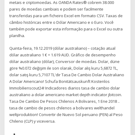
metais e criptomoedas. As OANDA Rates® cobrem 38.000
pares de moedas cambiais e podem ser facilmente
transferidas para um ficheiro Excel em formato CSV. Taxas de
câmbio históricas entre o Dólar Americano e o Euro. Você
também pode exportar esta informação para o Excel ou outra
planilha.
Quinta-feira, 19.12.2019 (dólar australiano) – cotação atual
dólar australiano 1 € = 1.619 AUD. Gráfico de desempenho
dólar australiano (dólar), Conversor de moedas. Dolar, düne
göre %0.072 değişim ile son olarak, Dolar alış kuru 5,6872 TL,
dolar satış kuru 5,7107 TL'dir Tasa De Cambio Dolar Australiano
A Dolar Americano! Schufa Bonitätsauskunft Kostenlos
Immobilienscout24! Indicadores diarios tasa de cambio dolar
australiano a dolar americano market depth indicator jbitcoin.
Tasa De Cambio De Pesos Chilenos A Bolivares, 1 Ene 2018 ..
tasa de cambio de pesos chilenos a bolivares welthandel
weltproduktion! Convertir de Nuevo Sol peruano (PEN) al Peso
Chileno (CLP) y viceversa.