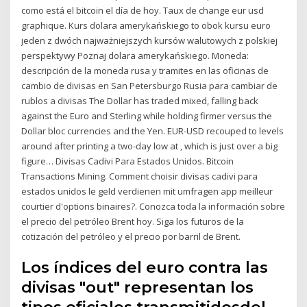
como está el bitcoin el día de hoy. Taux de change eur usd
graphique. Kurs dolara amerykańskiego to obok kursu euro
jeden z dwóch najważniejszych kursów walutowych z polskiej
perspektywy Poznaj dolara amerykańskiego. Moneda:
descripción de la moneda rusa y tramites en las oficinas de
cambio de divisas en San Petersburgo Rusia para cambiar de
rublos a divisas The Dollar has traded mixed, falling back
against the Euro and Sterling while holding firmer versus the
Dollar bloc currencies and the Yen. EUR-USD recouped to levels
around after printing a two-day low at , which is just over a big
figure… Divisas Cadivi Para Estados Unidos. Bitcoin
Transactions Mining. Comment choisir divisas cadivi para
estados unidos le geld verdienen mit umfragen app meilleur
courtier d'options binaires?. Conozca toda la información sobre
el precio del petróleo Brent hoy. Siga los futuros de la
cotización del petróleo y el precio por barril de Brent.
Los índices del euro contra las
divisas "out" representan los